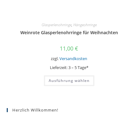
Glasperlenohrringe
,
Hängeohrringe
Weinrote Glasperlenohrringe für Weihnachten
11,00
€
zzgl.
Versandkosten
Lieferzeit:
3 – 5 Tage*
Dieses
Ausführung wählen
Produkt
weist
mehrere
Varianten
auf.
Die
Optionen
Herzlich Willkommen!
können
auf
der
Produktseite
gewählt
werden