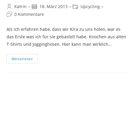
Beitrags-
Beitrag
Beitrags-
Katrin
18. März 2013
Upcycling
Autor:
veröffentlicht:
Kategorie:
Beitrags-
0 Kommentare
Kommentare:
Als ich erfahren habe, dass wir Kira zu uns holen, war es
das Erste was ich für sie gebastelt habe. Knochen aus alten
T-Shirts und Jogginghosen. Hier kann man wirklich…
Der
Weiterlesen
T-
Shirt
Knochen
…
Oder
Upcycling
Dienstag
#53