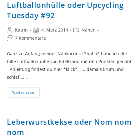
Luftballonhülle oder Upcycling
Tuesday #92
Beitrags-
Beitrag
Beitrags-
Katrin
4. März 2014
Nähen
Autor:
veröffentlicht:
Kategorie:
Beitrags-
7 Kommentare
Kommentare:
Ganz zu Anfang meiner Nähkarriere *haha* habe ich die
tolle Luftballonhülle von Edeltraud mit den Punkten genäht
- Anleitung findest du hier *klick* - ... damals krum und
schief ...…
Luftballonhülle
Weiterlesen
Oder
Upcycling
Tuesday
#92
Leberwurstkekse oder Nom nom
nom