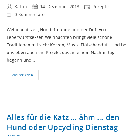
Beitrags-
Beitrag
Beitrags-
Katrin
14. Dezember 2013
Rezepte
Autor:
veröffentlicht:
Kategorie:
Beitrags-
0 Kommentare
Kommentare:
Weihnachtszeit, Hundefreunde und der Duft von
Leberwurstkeksen Weihnachten bringt viele schöne
Traditionen mit sich: Kerzen, Musik, Plätzchenduft. Und bei
uns eben auch ein Projekt, das an einem Nachmittag
begann und…
Leberwurstkekse
Weiterlesen
Oder
Nom
Nom
Nom
Alles für die Katz … ähm … den
Hund oder Upcycling Dienstag