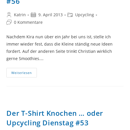
#56
Beitrags-
Beitrag
Beitrags-
Katrin
9. April 2013
Upcycling
Autor:
veröffentlicht:
Kategorie:
Beitrags-
0 Kommentare
Kommentare:
Nachdem Kira nun über ein Jahr bei uns ist, stelle ich
immer wieder fest, dass die Kleine ständig neue Ideen
fordert. Auf der anderen Seite trinkt Christian wirklich
gerne Smoothies.…
Alles
Weiterlesen
Für
Die
Katz
…
Ähm
…
Den
Hund
Oder
Der T-Shirt Knochen … oder
Upcycling
Dienstag
Upcycling Dienstag #53
#56