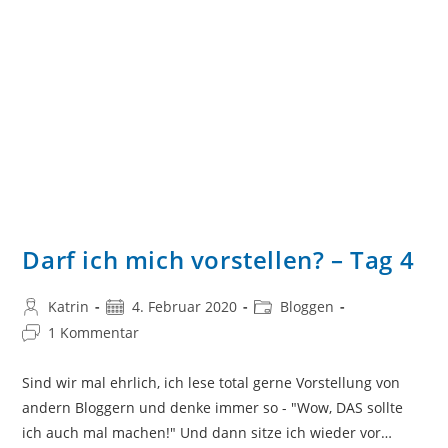
Darf ich mich vorstellen? – Tag 4
Beitrags-
Beitrag
Beitrags-
Katrin
4. Februar 2020
Bloggen
Autor:
veröffentlicht:
Kategorie:
Beitrags-
1 Kommentar
Kommentare:
Sind wir mal ehrlich, ich lese total gerne Vorstellung von
andern Bloggern und denke immer so - "Wow, DAS sollte
ich auch mal machen!" Und dann sitze ich wieder vor…