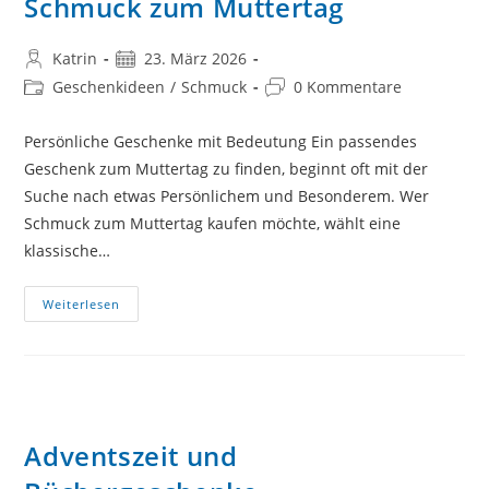
Schmuck zum Muttertag
Beitrags-
Beitrag
Katrin
23. März 2026
Autor:
veröffentlicht:
Beitrags-
Beitrags-
Geschenkideen
/
Schmuck
0 Kommentare
Kategorie:
Kommentare:
Persönliche Geschenke mit Bedeutung Ein passendes
Geschenk zum Muttertag zu finden, beginnt oft mit der
Suche nach etwas Persönlichem und Besonderem. Wer
Schmuck zum Muttertag kaufen möchte, wählt eine
klassische…
Schmuck
Weiterlesen
Zum
Muttertag
Adventszeit und