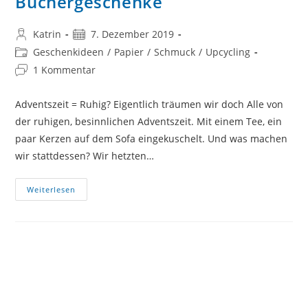
Büchergeschenke
Beitrags-
Beitrag
Katrin
7. Dezember 2019
Autor:
veröffentlicht:
Beitrags-
Geschenkideen
/
Papier
/
Schmuck
/
Upcycling
Kategorie:
Beitrags-
1 Kommentar
Kommentare:
Adventszeit = Ruhig? Eigentlich träumen wir doch Alle von
der ruhigen, besinnlichen Adventszeit. Mit einem Tee, ein
paar Kerzen auf dem Sofa eingekuschelt. Und was machen
wir stattdessen? Wir hetzten…
Adventszeit
Weiterlesen
Und
Büchergeschenke