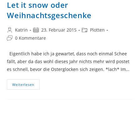
Let it snow oder
Weihnachtsgeschenke
Beitrags-
Beitrag
Beitrags-
Katrin
23. Februar 2015
Plotten
Autor:
veröffentlicht:
Kategorie:
Beitrags-
0 Kommentare
Kommentare:
Eigentlich habe ich ja gewartet, dass noch einmal Schee
fällt, aber da das wohl dieses Jahr nichts mehr wird postet
es schnell, bevor die Osterglocken sich zeigen. *lach* Im…
Let
Weiterlesen
It
Snow
Oder
Weihnachtsgeschenke