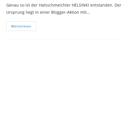
Genau so ist der Halsschmeichler HELSINKI entstanden. Der
Ursprung liegt in einer Blogger-Aktion mit…
Halsschmeichler
Weiterlesen
Mit
Knöpfen
Häkeln:
HELSINKI