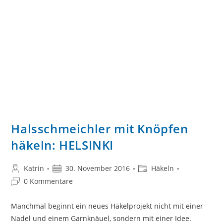
Halsschmeichler mit Knöpfen
häkeln: HELSINKI
Beitrags-
Beitrag
Beitrags-
Katrin
30. November 2016
Häkeln
Autor:
veröffentlicht:
Kategorie:
Beitrags-
0 Kommentare
Kommentare:
Manchmal beginnt ein neues Häkelprojekt nicht mit einer
Nadel und einem Garnknäuel, sondern mit einer Idee.