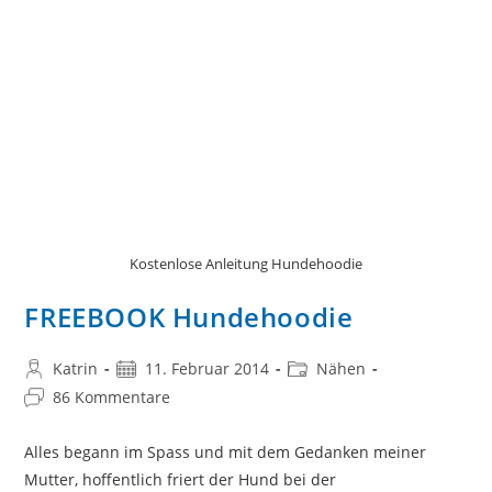
Kostenlose Anleitung Hundehoodie
FREEBOOK Hundehoodie
Beitrags-
Beitrag
Beitrags-
Katrin
11. Februar 2014
Nähen
Autor:
veröffentlicht:
Kategorie:
Beitrags-
86 Kommentare
Kommentare:
Alles begann im Spass und mit dem Gedanken meiner
Mutter, hoffentlich friert der Hund bei der