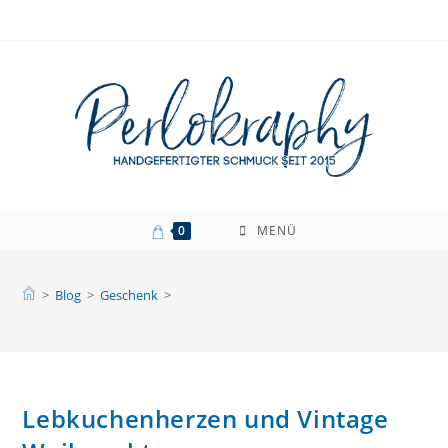
Zum
Inhalt
springen
0
MENÜ
>
Blog
>
Geschenk
>
Lebkuchenherzen und Vintage