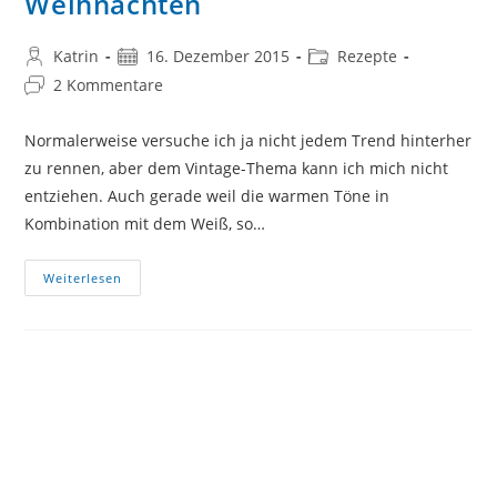
Weihnachten
Beitrags-
Beitrag
Beitrags-
Katrin
16. Dezember 2015
Rezepte
Autor:
veröffentlicht:
Kategorie:
Beitrags-
2 Kommentare
Kommentare:
Normalerweise versuche ich ja nicht jedem Trend hinterher
zu rennen, aber dem Vintage-Thema kann ich mich nicht
entziehen. Auch gerade weil die warmen Töne in
Kombination mit dem Weiß, so…
Lebkuchenherzen
Weiterlesen
Und
Vintage
Weihnachten