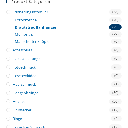
Produkt-Kategorien
Erinnerungsschmuck
(38)
Fotobrosche
(20)
Brautstraußanhänger
(29)
Memorials
(29)
Manschettenknöpfe
(6)
Accessoires
(8)
Häkelanleitungen
(9)
Fotoschmuck
(6)
Geschenkideen
(6)
Haarschmuck
(1)
Hängeohrringe
(50)
Hochzeit
(36)
Ohrstecker
(12)
Ringe
(4)
Upcycling Schmuck
(12)