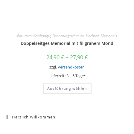
Brautstraußanhänger
,
Erinnerungsschmuck
,
Hochzeit
,
Memorials
Doppelseitges Memorial mit filigranem Mond
24,90
€
–
27,90
€
zzgl.
Versandkosten
Lieferzeit:
3 – 5 Tage*
Dieses
Ausführung wählen
Produkt
weist
mehrere
Varianten
auf.
Die
Optionen
Herzlich Willkommen!
können
auf
der
Produktseite