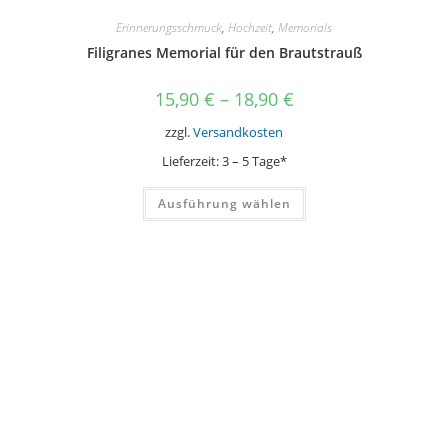
Erinnerungsschmuck
,
Hochzeit
,
Memorials
Filigranes Memorial für den Brautstrauß
15,90
€
–
18,90
€
zzgl.
Versandkosten
Lieferzeit:
3 – 5 Tage*
Dieses
Ausführung wählen
Produkt
weist
mehrere
Varianten
auf.
Die
Optionen
können
auf
der
Produktseite
gewählt
werden