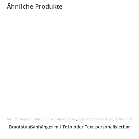
Ähnliche Produkte
Brautstraußanhänger
,
Erinnerungsschmuck
,
Fotobrosche
,
Hochzeit
,
Memorials
Brautstaußanhänger mit Foto oder Text personalisierbar