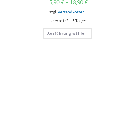
15,90
€
–
18,90
€
zzgl.
Versandkosten
Lieferzeit:
3 – 5 Tage*
Dieses
Ausführung wählen
Produkt
weist
mehrere
Varianten
auf.
Die
Optionen
können
auf
der
Produktseite
gewählt
werden