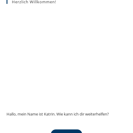
Herzlich Willkommen!
können
auf
der
Produktseite
gewählt
werden
Hallo, mein Name ist Katrin. Wie kann ich dir weiterhelfen?