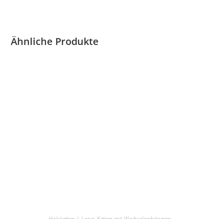
Ähnliche Produkte
Halsketten | Lang
,
Ketten mit Wechselanhängern