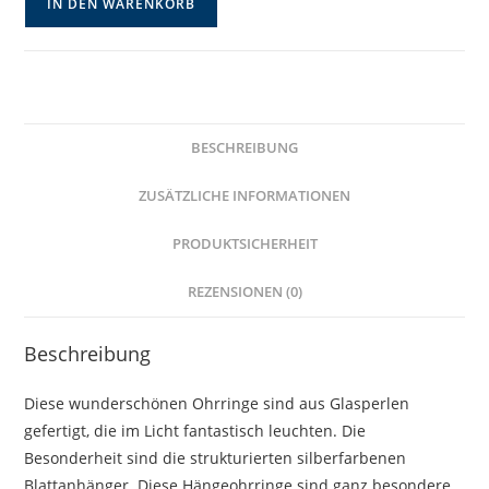
IN DEN WARENKORB
Hängeohrringe
mit
Blatt
Menge
BESCHREIBUNG
ZUSÄTZLICHE INFORMATIONEN
PRODUKTSICHERHEIT
REZENSIONEN (0)
Beschreibung
Diese wunderschönen Ohrringe sind aus Glasperlen
gefertigt, die im Licht fantastisch leuchten. Die
Besonderheit sind die strukturierten silberfarbenen
Blattanhänger. Diese Hängeohrringe sind ganz besondere