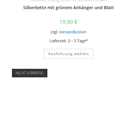
Silberkette mit grünem Anhänger und Blatt
19,90
€
zzgl.
Versandkosten
Lieferzeit:
3 – 5 Tage*
Dieses
Ausführung wählen
Produkt
weist
mehrere
Varianten
auf.
NICHT VORRÄTIG
Die
Optionen
können
auf
der
Produktseite
gewählt
werden