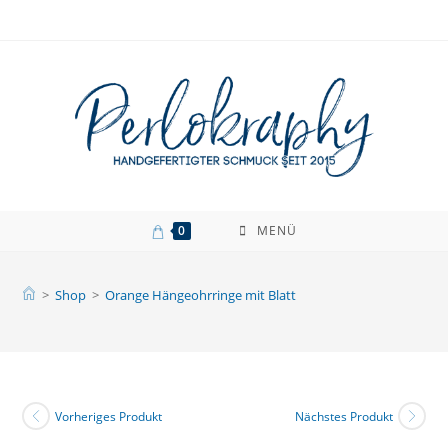
Zum
Inhalt
springen
0
MENÜ
>
Shop
>
Orange Hängeohrringe mit Blatt
Vorheriges Produkt
Nächstes Produkt