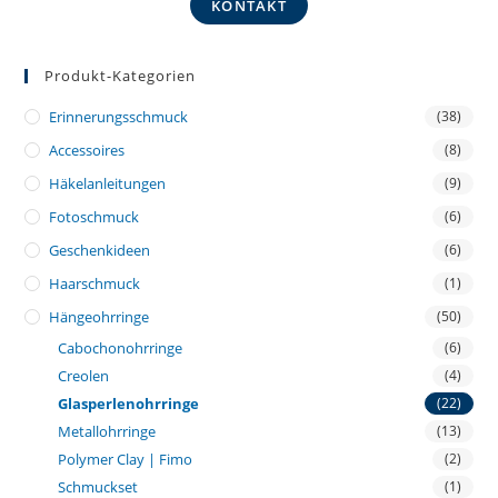
KONTAKT
Produkt-Kategorien
Erinnerungsschmuck
(38)
Accessoires
(8)
Häkelanleitungen
(9)
Fotoschmuck
(6)
Geschenkideen
(6)
Haarschmuck
(1)
Hängeohrringe
(50)
Cabochonohrringe
(6)
Creolen
(4)
Glasperlenohrringe
(22)
Metallohrringe
(13)
Polymer Clay | Fimo
(2)
Schmuckset
(1)