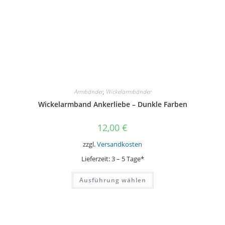
Armbänder
,
Wickelarmbänder
Wickelarmband Ankerliebe – Dunkle Farben
12,00
€
zzgl.
Versandkosten
Lieferzeit:
3 – 5 Tage*
Dieses
Ausführung wählen
Produkt
weist
mehrere
Varianten
auf.
Die
Optionen