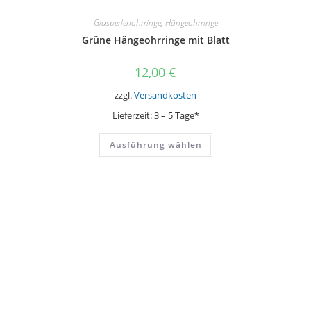
Glasperlenohrringe
,
Hängeohrringe
Grüne Hängeohrringe mit Blatt
12,00
€
zzgl.
Versandkosten
Lieferzeit:
3 – 5 Tage*
Dieses
Ausführung wählen
Produkt
weist
mehrere
Varianten
auf.
Die
Optionen
können
auf
der
Produktseite
gewählt
werden