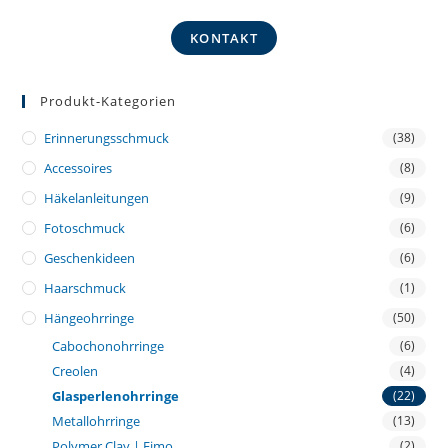
KONTAKT
Produkt-Kategorien
Erinnerungsschmuck
(38)
Accessoires
(8)
Häkelanleitungen
(9)
Fotoschmuck
(6)
Geschenkideen
(6)
Haarschmuck
(1)
Hängeohrringe
(50)
Cabochonohrringe
(6)
Creolen
(4)
Glasperlenohrringe
(22)
Metallohrringe
(13)
Polymer Clay | Fimo
(2)