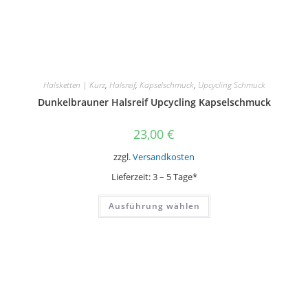
Halsketten | Kurz
,
Halsreif
,
Kapselschmuck
,
Upcycling Schmuck
Dunkelbrauner Halsreif Upcycling Kapselschmuck
23,00
€
zzgl.
Versandkosten
Lieferzeit:
3 – 5 Tage*
Dieses
Ausführung wählen
Produkt
weist
mehrere
Varianten
auf.
Die
Optionen
können
auf
der
Produktseite