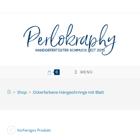
Zum
Inhalt
springen
0
MENÜ
>
Shop
>
Ockerfarbene Hängeohrringe mit Blatt
Vorheriges Produkt