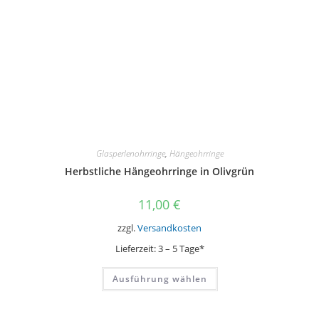
gewählt
werden
Glasperlenohrringe
,
Hängeohrringe
Herbstliche Hängeohrringe in Olivgrün
11,00
€
zzgl.
Versandkosten
Lieferzeit:
3 – 5 Tage*
Dieses
Ausführung wählen
Produkt
weist
mehrere
Varianten