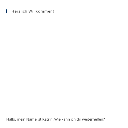
auf.
Die
Optionen
Herzlich Willkommen!
können
auf
der
Produktseite
gewählt
werden
Hallo, mein Name ist Katrin. Wie kann ich dir weiterhelfen?