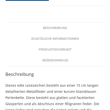
blauen
Glasperlen
und
Feder
BESCHREIBUNG
Anhänger
Menge
ZUSÄTZLICHE INFORMATIONEN
PRODUKTSICHERHEIT
REZENSIONEN (0)
Beschreibung
Dieses edle Lesezeichen besteht aus einer 15 cm langen
detaillierten Metallfeder und einer kurzen blassblauen
Perlenkette. Diese besteht aus glatten und facetierten
Glasperlen und als Abschluss einer filligranen Feder. Die
lange Feder wird zwischen die Seiten gelegt und die