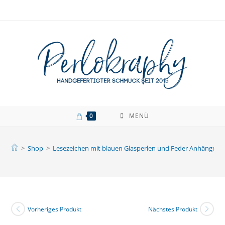
Zum
Inhalt
springen
0
MENÜ
>
Shop
>
Lesezeichen mit blauen Glasperlen und Feder Anhänger
Vorheriges Produkt
Nächstes Produkt