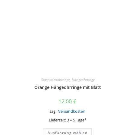
können
auf
der
Produktseite
gewählt
werden
Glasperlenohrringe
,
Hängeohrringe
Orange Hängeohrringe mit Blatt
12,00
€
zzgl.
Versandkosten
Lieferzeit:
3 – 5 Tage*
Dieses
Ausführung wählen
Produkt