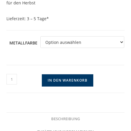
für den Herbst
Lieferzeit:
3 – 5 Tage*
METALLFARBE
Herbstliche
IN DEN WARENKORB
Ohrringe
mit
detailierten
Blättern
Menge
BESCHREIBUNG