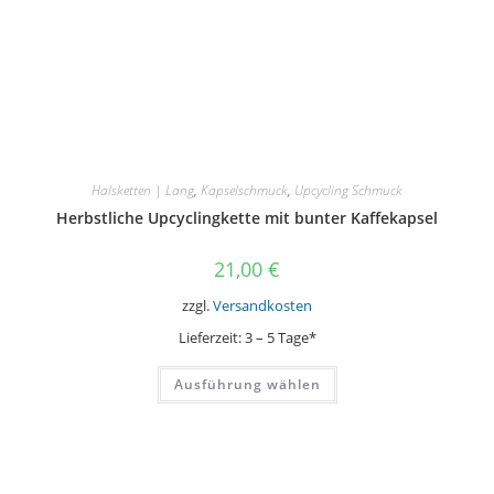
Halsketten | Lang
,
Kapselschmuck
,
Upcycling Schmuck
Herbstliche Upcyclingkette mit bunter Kaffekapsel
21,00
€
zzgl.
Versandkosten
Lieferzeit:
3 – 5 Tage*
Dieses
Ausführung wählen
Produkt
weist
mehrere
Varianten
auf.
Die
Optionen