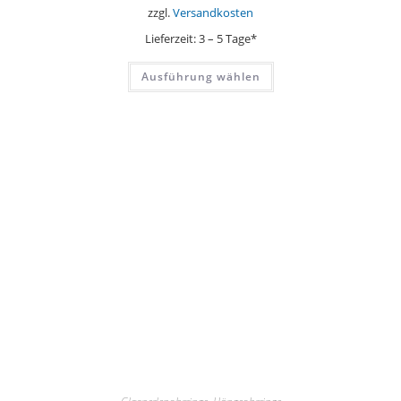
zzgl.
Versandkosten
Lieferzeit:
3 – 5 Tage*
Dieses
Ausführung wählen
Produkt
weist
mehrere
Varianten
auf.
Die
Optionen
können
auf
der
Produktseite
gewählt
werden