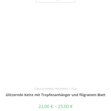
weist
mehrere
Varianten
auf.
Die
Optionen
können
auf
der
Produktseite
gewählt
werden
Cabochonkette
,
Halsketten | Kurz
Glitzernde Kette mit Tropfenanhänger und filigranem Blatt
22,00
€
–
25,00
€