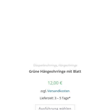
Glasperlenohrringe
,
Hängeohrringe
Grüne Hängeohrringe mit Blatt
12,00
€
zzgl.
Versandkosten
Lieferzeit:
3 – 5 Tage*
Dieses
Ausführung wählen
Produkt