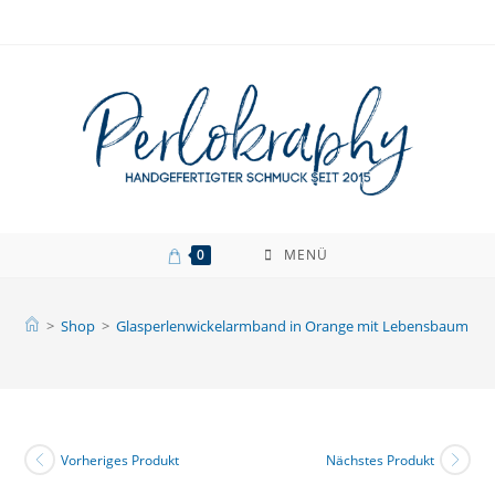
Zum
Inhalt
springen
0
MENÜ
>
Shop
>
Glasperlenwickelarmband in Orange mit Lebensbaum An
Vorheriges Produkt
Nächstes Produkt