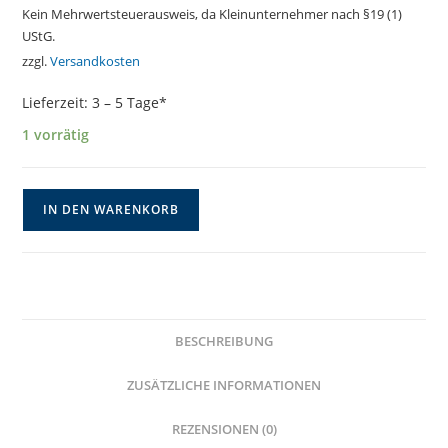
Kein Mehrwertsteuerausweis, da Kleinunternehmer nach §19 (1)
UStG.
zzgl.
Versandkosten
Lieferzeit:
3 – 5 Tage*
1 vorrätig
Glasperlenwickelarmband
IN DEN WARENKORB
in
Orange
mit
Lebensbaum
Anhänger
BESCHREIBUNG
Menge
ZUSÄTZLICHE INFORMATIONEN
REZENSIONEN (0)