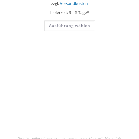
zzgl.
Versandkosten
Lieferzeit:
3 – 5 Tage*
Dieses
Ausführung wählen
Produkt
weist
mehrere
Varianten
auf.
Die
Optionen
können
auf
der
Produktseite
gewählt
werden
Brautstraußanhänger
,
Erinnerungsschmuck
,
Hochzeit
,
Memorials