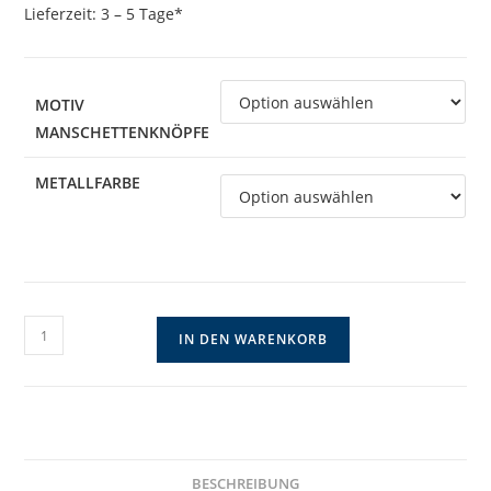
Lieferzeit:
3 – 5 Tage*
MOTIV
MANSCHETTENKNÖPFE
METALLFARBE
Doppelseitges
IN DEN WARENKORB
Memorial
mit
filigranem
Mond
Menge
BESCHREIBUNG