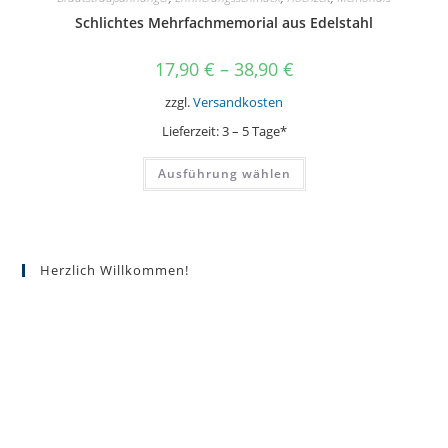
Schlichtes Mehrfachmemorial aus Edelstahl
17,90
€
–
38,90
€
zzgl.
Versandkosten
Lieferzeit:
3 – 5 Tage*
Dieses
Ausführung wählen
Produkt
weist
mehrere
Varianten
auf.
Die
Optionen
Herzlich Willkommen!
können
auf
der
Produktseite
gewählt
werden