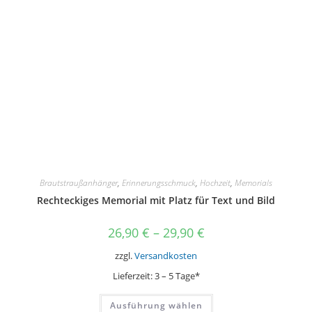
Brautstraußanhänger
,
Erinnerungsschmuck
,
Hochzeit
,
Memorials
Rechteckiges Memorial mit Platz für Text und Bild
26,90
€
–
29,90
€
zzgl.
Versandkosten
Lieferzeit:
3 – 5 Tage*
Dieses
Ausführung wählen
Produkt