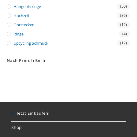
Hängeohrringe
(50)
Hochzeit
(36)
Ohrstecker
(12)
Ringe
(4)
Upcycling Schmuck
(12)
Nach Preis filtern
Jetzt Einkaufen!
Shop