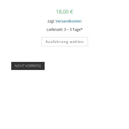
18,00
€
zzgl.
Versandkosten
Lieferzeit:
3 – 5 Tage*
Dieses
Ausführung wählen
Produkt
weist
mehrere
Varianten
auf.
Die
NICHT VORRÄTIG
Optionen
können
auf
der
Produktseite
gewählt
werden