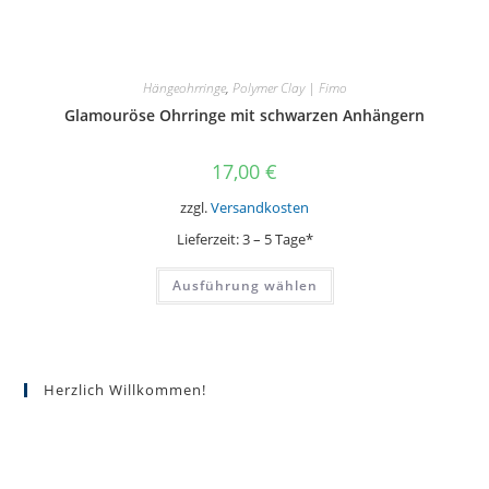
Hängeohrringe
,
Polymer Clay | Fimo
Glamouröse Ohrringe mit schwarzen Anhängern
17,00
€
zzgl.
Versandkosten
Lieferzeit:
3 – 5 Tage*
Dieses
Ausführung wählen
Produkt
weist
mehrere
Varianten
auf.
Die
Optionen
Herzlich Willkommen!
können
auf
der
Produktseite
gewählt
werden