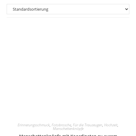
Erinnerungsschmuck
,
Fotobrosche
,
Für die Trauzeugen
,
Hochzeit
,
Manschettenknöpfe