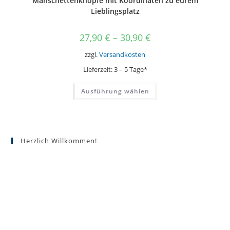
Manschettenknöpfe mit Koordinaten zu eurem
Lieblingsplatz
27,90
€
–
30,90
€
zzgl.
Versandkosten
Lieferzeit:
3 – 5 Tage*
Dieses
Ausführung wählen
Produkt
weist
mehrere
Varianten
auf.
Die
Optionen
Herzlich Willkommen!
können
auf
der
Produktseite
gewählt
werden