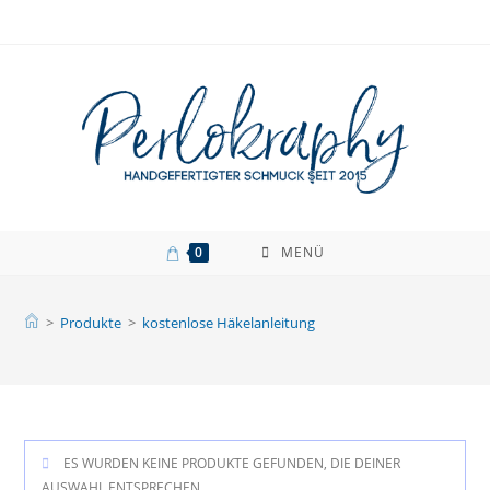
Zum
Inhalt
springen
0
MENÜ
>
Produkte
>
kostenlose Häkelanleitung
ES WURDEN KEINE PRODUKTE GEFUNDEN, DIE DEINER
AUSWAHL ENTSPRECHEN.