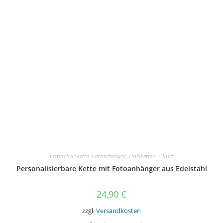
Cabochonkette
,
Fotoschmuck
,
Halsketten | Kurz
Personalisierbare Kette mit Fotoanhänger aus Edelstahl
24,90
€
zzgl.
Versandkosten