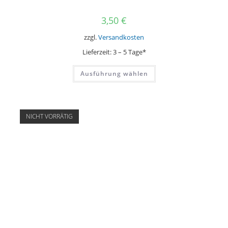
3,50
€
zzgl.
Versandkosten
Lieferzeit:
3 – 5 Tage*
Dieses
Ausführung wählen
Produkt
weist
mehrere
Varianten
auf.
Die
NICHT VORRÄTIG
Optionen
können
auf
der
Produktseite
gewählt
werden