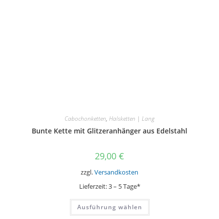
Cabochonketten
,
Halsketten | Lang
Bunte Kette mit Glitzeranhänger aus Edelstahl
29,00
€
zzgl.
Versandkosten
Lieferzeit:
3 – 5 Tage*
Dieses
Ausführung wählen
Produkt
weist