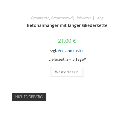
Betonketten
,
Betonschmuck
,
Halsketten | Lang
Betonanhänger mit langer Gliederkette
21,00
€
zzgl.
Versandkosten
Lieferzeit:
3 – 5 Tage*
Weiterlesen
NICHT VORRÄTIG