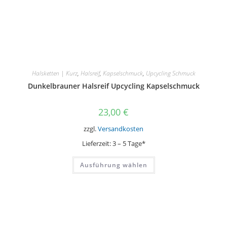
Halsketten | Kurz
,
Halsreif
,
Kapselschmuck
,
Upcycling Schmuck
Dunkelbrauner Halsreif Upcycling Kapselschmuck
23,00
€
zzgl.
Versandkosten
Lieferzeit:
3 – 5 Tage*
Dieses
Ausführung wählen
Produkt
weist
mehrere
Varianten
auf.
Die
Optionen
können
auf