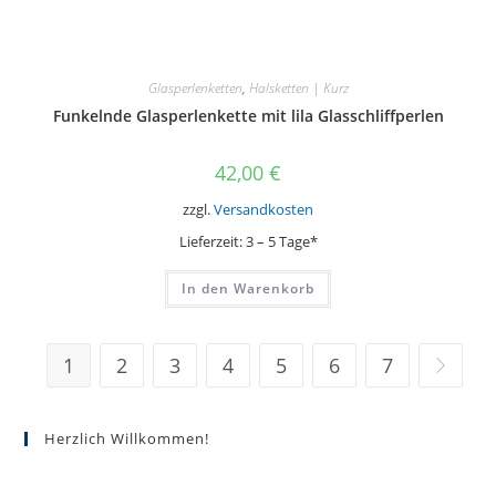
Glasperlenketten
,
Halsketten | Kurz
Funkelnde Glasperlenkette mit lila Glasschliffperlen
42,00
€
zzgl.
Versandkosten
Lieferzeit:
3 – 5 Tage*
In den Warenkorb
1
2
3
4
5
6
7
Herzlich Willkommen!