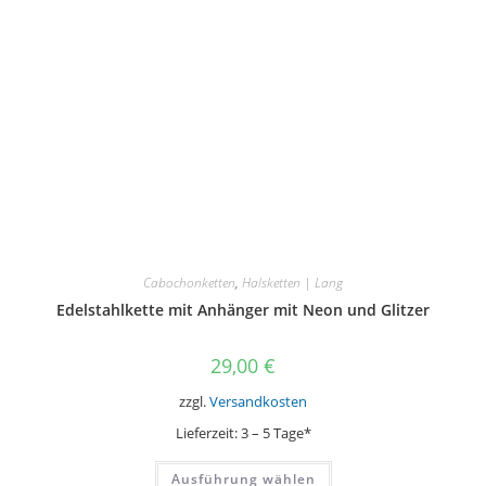
der
Produktseite
gewählt
werden
Cabochonketten
,
Halsketten | Lang
Edelstahlkette mit Anhänger mit Neon und Glitzer
29,00
€
zzgl.
Versandkosten
Lieferzeit:
3 – 5 Tage*
Dieses
Ausführung wählen
Produkt