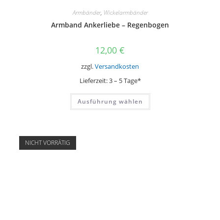
Armbänder
,
Wickelarmbänder
Armband Ankerliebe – Regenbogen
12,00
€
zzgl.
Versandkosten
Lieferzeit:
3 – 5 Tage*
Dieses
Ausführung wählen
Produkt
weist
mehrere
Varianten
auf.
Die
NICHT VORRÄTIG
Optionen
können
auf
der
Produktseite
gewählt
werden