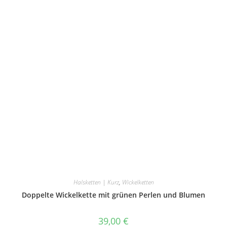
mehrere
Varianten
auf.
Die
Optionen
können
auf
der
Produktseite
gewählt
werden
Halsketten | Kurz
,
Wickelketten
Doppelte Wickelkette mit grünen Perlen und Blumen
39,00
€