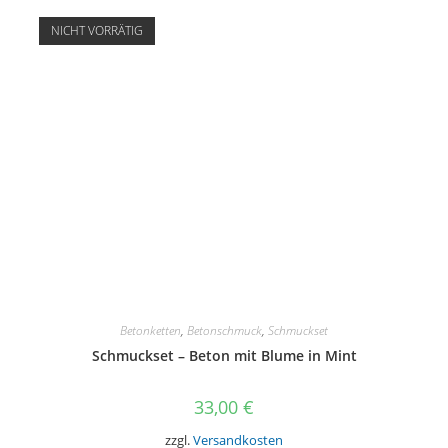
auf.
Die
NICHT VORRÄTIG
Optionen
können
auf
der
Produktseite
gewählt
werden
Betonketten
,
Betonschmuck
,
Schmuckset
Schmuckset – Beton mit Blume in Mint
33,00
€
zzgl.
Versandkosten