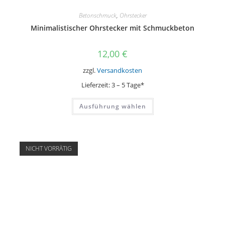
Betonschmuck
,
Ohrstecker
Minimalistischer Ohrstecker mit Schmuckbeton
12,00
€
zzgl.
Versandkosten
Lieferzeit:
3 – 5 Tage*
Dieses
Ausführung wählen
Produkt
weist
mehrere
Varianten
auf.
Die
NICHT VORRÄTIG
Optionen
können
auf
der
Produktseite
gewählt
werden