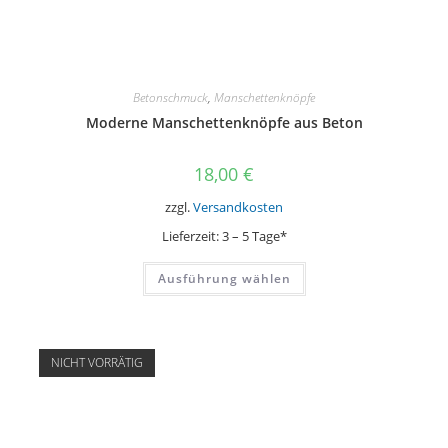
Betonschmuck
,
Manschettenknöpfe
Moderne Manschettenknöpfe aus Beton
18,00
€
zzgl.
Versandkosten
Lieferzeit:
3 – 5 Tage*
Dieses
Ausführung wählen
Produkt
weist
mehrere
Varianten
auf.
Die
NICHT VORRÄTIG
Optionen
können
auf
der
Produktseite
gewählt