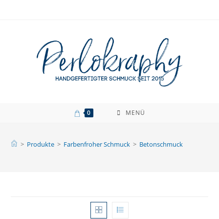
Zum
Inhalt
springen
0
MENÜ
>
Produkte
>
Farbenfroher Schmuck
>
Betonschmuck