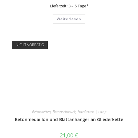
Lieferzeit:
3 – 5 Tage*
Weiterlesen
NICHT VORRÄTIG
Betonketten
,
Betonschmuck
,
Halsketten | Lang
Betonmedaillon und Blattanhänger an Gliederkette
21,00
€