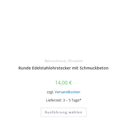
werden
Betonschmuck
,
Ohrstecker
Runde Edelstahlohrstecker mit Schmuckbeton
14,00
€
zzgl.
Versandkosten
Lieferzeit:
3 – 5 Tage*
Dieses
Ausführung wählen
Produkt
weist
mehrere
Varianten