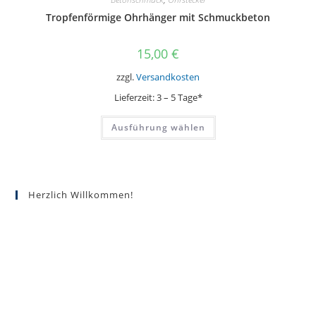
Tropfenförmige Ohrhänger mit Schmuckbeton
15,00
€
zzgl.
Versandkosten
Lieferzeit:
3 – 5 Tage*
Dieses
Ausführung wählen
Produkt
weist
mehrere
Varianten
auf.
Die
Optionen
Herzlich Willkommen!
können
auf
der
Produktseite
gewählt
werden