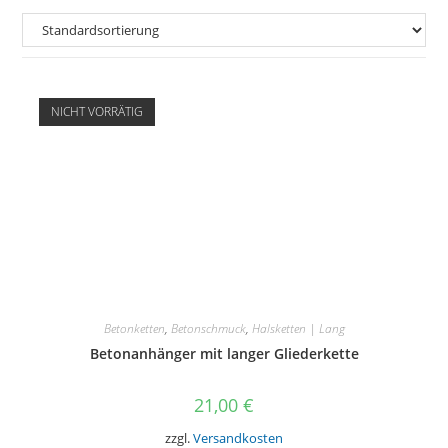
NICHT VORRÄTIG
Betonketten
,
Betonschmuck
,
Halsketten | Lang
Betonanhänger mit langer Gliederkette
21,00
€
zzgl.
Versandkosten