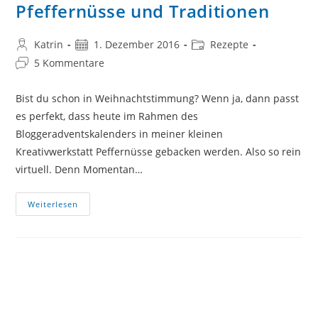
Pfeffernüsse und Traditionen
Beitrags-
Beitrag
Beitrags-
Katrin
1. Dezember 2016
Rezepte
Autor:
veröffentlicht:
Kategorie:
Beitrags-
5 Kommentare
Kommentare:
Bist du schon in Weihnachtstimmung? Wenn ja, dann passt
es perfekt, dass heute im Rahmen des
Bloggeradventskalenders in meiner kleinen
Kreativwerkstatt Peffernüsse gebacken werden. Also so rein
virtuell. Denn Momentan…
Pfeffernüsse
Weiterlesen
Und
Traditionen