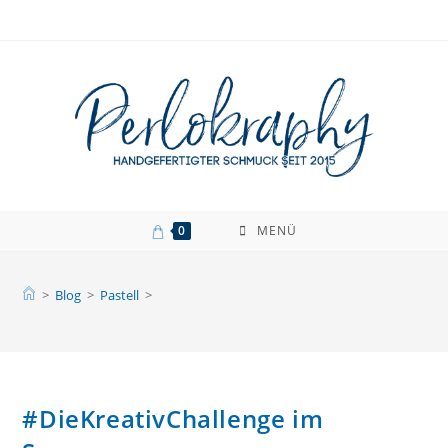
Zum
Inhalt
springen
0
MENÜ
>
Blog
>
Pastell
>
#DieKreativChallenge im