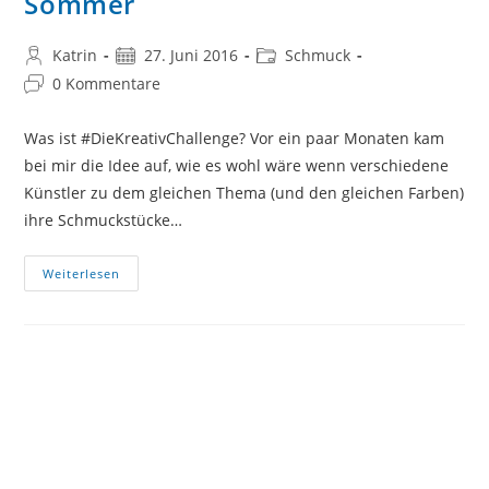
Sommer
Beitrags-
Beitrag
Beitrags-
Katrin
27. Juni 2016
Schmuck
Autor:
veröffentlicht:
Kategorie:
Beitrags-
0 Kommentare
Kommentare:
Was ist #DieKreativChallenge? Vor ein paar Monaten kam
bei mir die Idee auf, wie es wohl wäre wenn verschiedene
Künstler zu dem gleichen Thema (und den gleichen Farben)
ihre Schmuckstücke…
#DieKreativChallenge
Weiterlesen
Im
Sommer