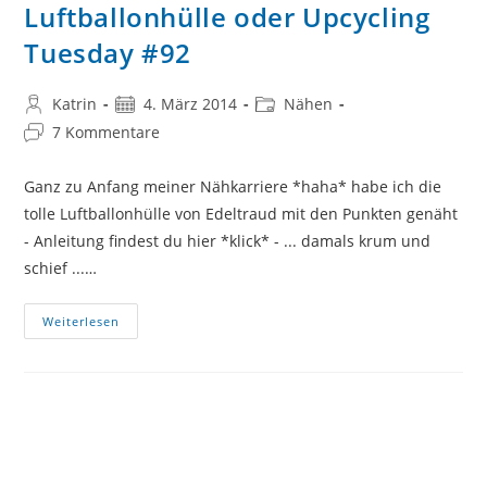
Luftballonhülle oder Upcycling
Tuesday #92
Beitrags-
Beitrag
Beitrags-
Katrin
4. März 2014
Nähen
Autor:
veröffentlicht:
Kategorie:
Beitrags-
7 Kommentare
Kommentare:
Ganz zu Anfang meiner Nähkarriere *haha* habe ich die
tolle Luftballonhülle von Edeltraud mit den Punkten genäht
- Anleitung findest du hier *klick* - ... damals krum und
schief ...…
Luftballonhülle
Weiterlesen
Oder
Upcycling
Tuesday
#92