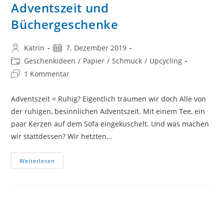
Adventszeit und
Büchergeschenke
Beitrags-
Beitrag
Katrin
7. Dezember 2019
Autor:
veröffentlicht:
Beitrags-
Geschenkideen
/
Papier
/
Schmuck
/
Upcycling
Kategorie:
Beitrags-
1 Kommentar
Kommentare:
Adventszeit = Ruhig? Eigentlich träumen wir doch Alle von
der ruhigen, besinnlichen Adventszeit. Mit einem Tee, ein
paar Kerzen auf dem Sofa eingekuschelt. Und was machen
wir stattdessen? Wir hetzten…
Adventszeit
Weiterlesen
Und
Büchergeschenke