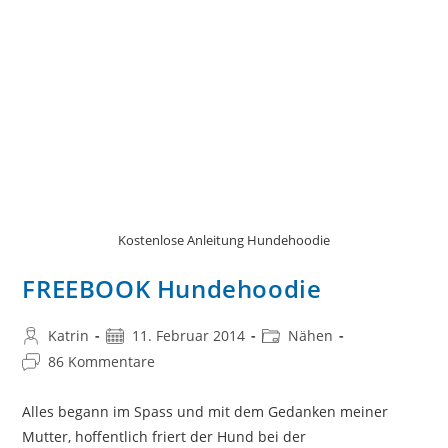
Kostenlose Anleitung Hundehoodie
FREEBOOK Hundehoodie
Beitrags-
Beitrag
Beitrags-
Katrin
11. Februar 2014
Nähen
Autor:
veröffentlicht:
Kategorie:
Beitrags-
86 Kommentare
Kommentare:
Alles begann im Spass und mit dem Gedanken meiner
Mutter, hoffentlich friert der Hund bei der