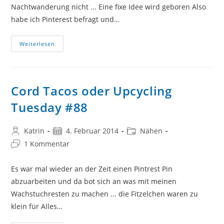
Nachtwanderung nicht ... Eine fixe Idee wird geboren Also
habe ich Pinterest befragt und…
FREEBOOK
Weiterlesen
Hundehoodie
Cord Tacos oder Upcycling
Tuesday #88
Beitrags-
Beitrag
Beitrags-
Katrin
4. Februar 2014
Nähen
Autor:
veröffentlicht:
Kategorie:
Beitrags-
1 Kommentar
Kommentare:
Es war mal wieder an der Zeit einen Pintrest Pin
abzuarbeiten und da bot sich an was mit meinen
Wachstuchresten zu machen ... die Fitzelchen waren zu
klein für Alles…