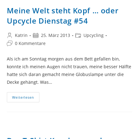
Hund
Oder
Meine Welt steht Kopf … oder
Upcycling
Dienstag
Upcycle Dienstag #54
#56
Beitrags-
Beitrag
Beitrags-
Katrin
25. März 2013
Upcycling
Autor:
veröffentlicht:
Kategorie:
Beitrags-
0 Kommentare
Kommentare:
Als ich am Sonntag morgen aus dem Bett gefallen bin,
konnte ich meinen Augen nicht trauen, meine besser Hälfte
hatte sich daran gemacht meine Globuslampe unter die
Decke gehängt. Was…
Meine
Weiterlesen
Welt
Steht
Kopf
…
Oder
Upcycle
Dienstag
#54