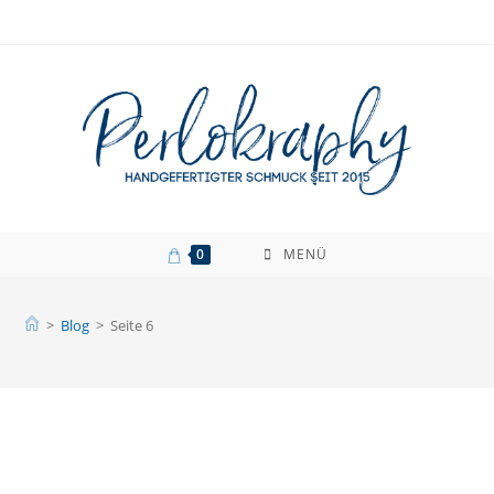
Zum
Inhalt
springen
0
MENÜ
>
Blog
>
Seite 6