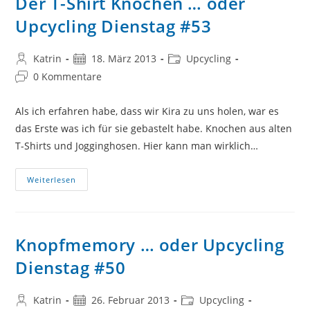
Der T-Shirt Knochen … oder
Upcycling Dienstag #53
Beitrags-
Beitrag
Beitrags-
Katrin
18. März 2013
Upcycling
Autor:
veröffentlicht:
Kategorie:
Beitrags-
0 Kommentare
Kommentare:
Als ich erfahren habe, dass wir Kira zu uns holen, war es
das Erste was ich für sie gebastelt habe. Knochen aus alten
T-Shirts und Jogginghosen. Hier kann man wirklich…
Der
Weiterlesen
T-
Shirt
Knochen
…
Oder
Upcycling
Knopfmemory … oder Upcycling
Dienstag
#53
Dienstag #50
Beitrags-
Beitrag
Beitrags-
Katrin
26. Februar 2013
Upcycling