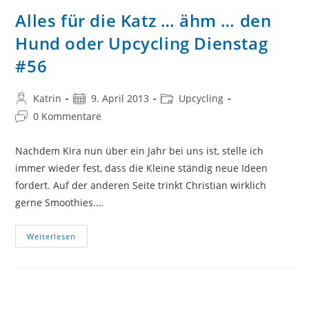
Alles für die Katz … ähm … den
Hund oder Upcycling Dienstag
#56
Beitrags-
Beitrag
Beitrags-
Katrin
9. April 2013
Upcycling
Autor:
veröffentlicht:
Kategorie:
Beitrags-
0 Kommentare
Kommentare:
Nachdem Kira nun über ein Jahr bei uns ist, stelle ich
immer wieder fest, dass die Kleine ständig neue Ideen
fordert. Auf der anderen Seite trinkt Christian wirklich
gerne Smoothies.…
Alles
Weiterlesen
Für
Die
Katz
…
Ähm
…
Den