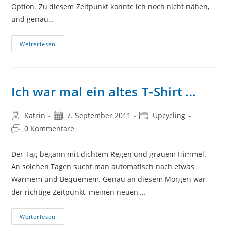
Option. Zu diesem Zeitpunkt konnte ich noch nicht nähen,
und genau…
Ich
Weiterlesen
War
Mal
Eine
Jeans
Oder
Upcycling
Ich war mal ein altes T-Shirt …
Dienstag
#32
Beitrags-
Beitrag
Beitrags-
Katrin
7. September 2011
Upcycling
Autor:
veröffentlicht:
Kategorie:
Beitrags-
0 Kommentare
Kommentare:
Der Tag begann mit dichtem Regen und grauem Himmel.
An solchen Tagen sucht man automatisch nach etwas
Warmem und Bequemem. Genau an diesem Morgen war
der richtige Zeitpunkt, meinen neuen,…
Ich
Weiterlesen
War