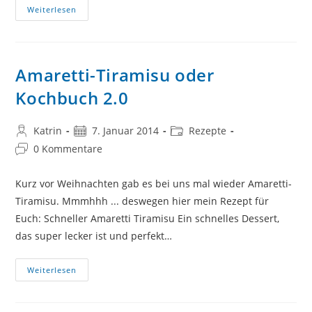
Cord
Weiterlesen
Tacos
Oder
Upcycling
Tuesday
#88
Amaretti-Tiramisu oder
Kochbuch 2.0
Beitrags-
Beitrag
Beitrags-
Katrin
7. Januar 2014
Rezepte
Autor:
veröffentlicht:
Kategorie:
Beitrags-
0 Kommentare
Kommentare:
Kurz vor Weihnachten gab es bei uns mal wieder Amaretti-
Tiramisu. Mmmhhh ... deswegen hier mein Rezept für
Euch: Schneller Amaretti Tiramisu Ein schnelles Dessert,
das super lecker ist und perfekt…
Amaretti-
Weiterlesen
Tiramisu
Oder
Kochbuch
2.0