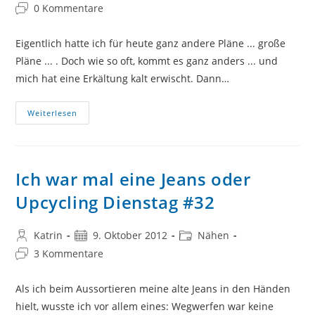
Autor:
veröffentlicht:
Kategorie:
Beitrags-
0 Kommentare
Kommentare:
Eigentlich hatte ich für heute ganz andere Pläne ... große
Pläne ... . Doch wie so oft, kommt es ganz anders ... und
mich hat eine Erkältung kalt erwischt. Dann…
Knopfmemory
Weiterlesen
…
Oder
Upcycling
Dienstag
#50
Ich war mal eine Jeans oder
Upcycling Dienstag #32
Beitrags-
Beitrag
Beitrags-
Katrin
9. Oktober 2012
Nähen
Autor:
veröffentlicht:
Kategorie:
Beitrags-
3 Kommentare
Kommentare:
Als ich beim Aussortieren meine alte Jeans in den Händen
hielt, wusste ich vor allem eines: Wegwerfen war keine