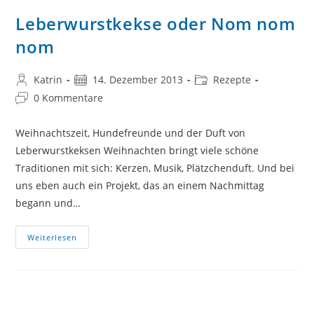
Leberwurstkekse oder Nom nom
nom
Beitrags-
Beitrag
Beitrags-
Katrin
14. Dezember 2013
Rezepte
Autor:
veröffentlicht:
Kategorie:
Beitrags-
0 Kommentare
Kommentare:
Weihnachtszeit, Hundefreunde und der Duft von
Leberwurstkeksen Weihnachten bringt viele schöne
Traditionen mit sich: Kerzen, Musik, Plätzchenduft. Und bei
uns eben auch ein Projekt, das an einem Nachmittag
begann und…
Leberwurstkekse
Weiterlesen
Oder
Nom
Nom
Nom